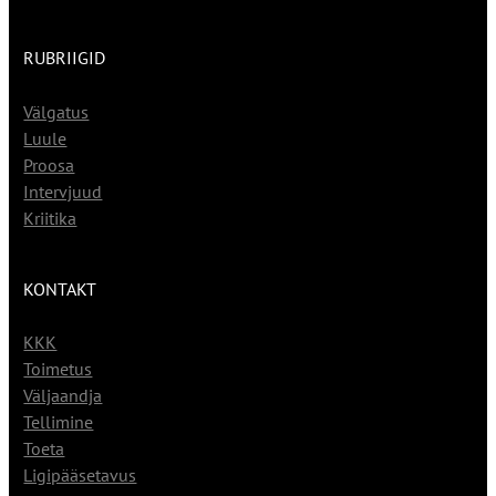
RUBRIIGID
Välgatus
Luule
Proosa
Intervjuud
Kriitika
KONTAKT
KKK
Toimetus
Väljaandja
Tellimine
Toeta
Ligipääsetavus