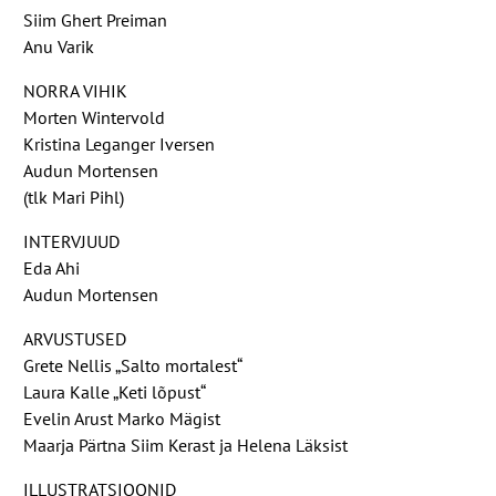
Siim Ghert Preiman
Anu Varik
NORRA VIHIK
Morten Wintervold
Kristina Leganger Iversen
Audun Mortensen
(tlk Mari Pihl)
INTERVJUUD
Eda Ahi
Audun Mortensen
ARVUSTUSED
Grete Nellis „Salto mortalest“
Laura Kalle „Keti lõpust“
Evelin Arust Marko Mägist
Maarja Pärtna Siim Kerast ja Helena Läksist
ILLUSTRATSIOONID