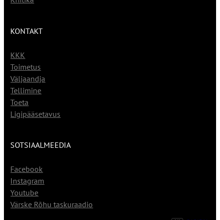
KONTAKT
KKK
Toimetus
Väljaandja
Tellimine
Toeta
Ligipääsetavus
SOTSIAALMEEDIA
Facebook
Instagram
Youtube
Värske Rõhu taskuraadio