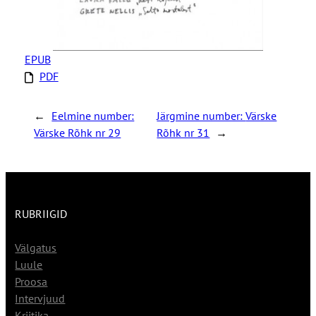
EPUB
PDF
←
Eelmine number:
Järgmine number:
Värske
Värske Rõhk nr 29
Rõhk nr 31
→
RUBRIIGID
Välgatus
Luule
Proosa
Intervjuud
Kriitika