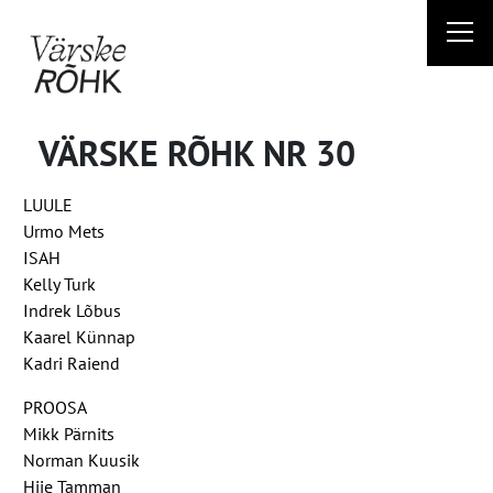
Liigu
sisu
juurde
VÄRSKE RÕHK NR 30
LUULE
Urmo Mets
ISAH
Kelly Turk
Indrek Lõbus
Kaarel Künnap
Kadri Raiend
PROOSA
Mikk Pärnits
Norman Kuusik
Hiie Tamman