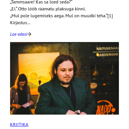
„Tammsaare! Kas sa loed seda?“
„Ei.“ Otto lööb raamatu plaksuga kinni.
„Mul pole lugemiseks aega. Mul on muudki teha.“[1]
Kirjastus…
Loe edasi
:
V
Ä
L
G
A
T
U
S
:
K
i
r
KRIITIKA
j