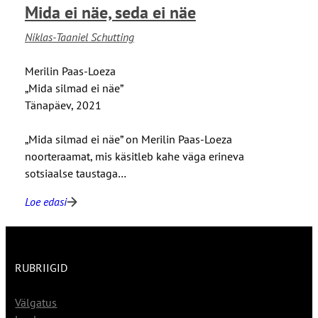
Mida ei näe, seda ei näe
u
t
Niklas-Taaniel Schutting
a
m
Merilin Paas-Loeza
i
„Mida silmad ei näe”
n
Tänapäev, 2021
e
h
„Mida silmad ei näe” on Merilin Paas-Loeza
õ
noorteraamat, mis käsitleb kahe väga erineva
b
sotsiaalse taustaga…
e
,
Loe edasi
:
v
M
a
i
i
d
k
RUBRIIGID
a
i
e
m
Välgatus
i