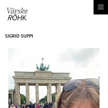
Liigu
sisu
juurde
SIGRID SUPPI