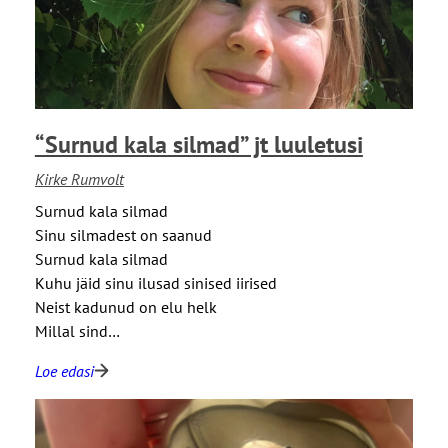
k
a
d
e
i
“Surnud kala silmad” jt luuletusi
s
e
Kirke Rumvolt
t
Surnud kala silmad
o
Sinu silmadest on saanud
l
Surnud kala silmad
m
Kuhu jäid sinu ilusad sinised iirised
l
Neist kadunud on elu helk
e
Millal sind…
j
a
Loe edasi
:
t
“
e
S
p