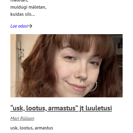
i
muidugi mäletan,
n
kuidas siis…
n
i
Loe edasi
:
”
“
j
h
t
ä
l
ä
u
l
u
v
l
ä
e
r
t
i
u
s
s
“usk, lootus, armastus” jt luuletusi
e
i
b
Mari Rüüson
”
usk, lootus, armastus
j