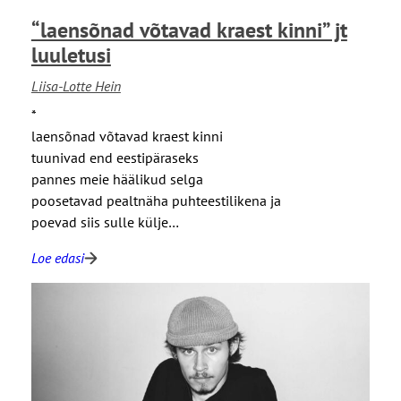
l
i
“laensõnad võtavad kraest kinni” jt
e
d
l
i
luuletusi
u
h
Liisa-Lotte Hein
s
a
e
r
*
s
i
laensõnad võtavad kraest kinni
”
l
tuunivad end eestipäraseks
j
i
pannes meie häälikud selga
t
k
poosetavad pealtnäha puhteestilikena ja
l
e
poevad siis sulle külje…
u
p
Loe edasi
u
i
:
l
i
“
e
r
l
t
j
a
u
o
e
s
o
n
i
n
s