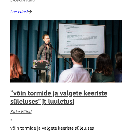
s
i
i
v
Loe edasi
:
n
i
“
”
s
S
j
i
e
t
i
e
l
d
s
u
i
i
u
d
n
l
a
e
n
t
e
u
“võin tormide ja valgete keeriste
m
s
a
süleluses” jt luuletusi
i
a
Kirke Mänd
i
l
*
m
võin tormide ja valgete keeriste süleluses