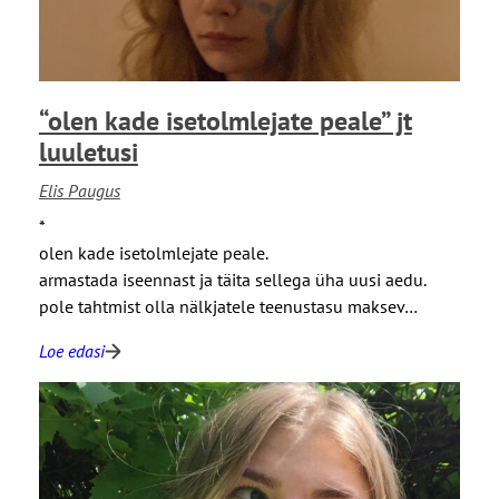
d
”
j
t
“olen kade isetolmlejate peale” jt
l
u
luuletusi
u
Elis Paugus
l
e
*
t
olen kade isetolmlejate peale.
u
armastada iseennast ja täita sellega üha uusi aedu.
s
pole tahtmist olla nälkjatele teenustasu maksev…
i
Loe edasi
:
“
o
l
e
n