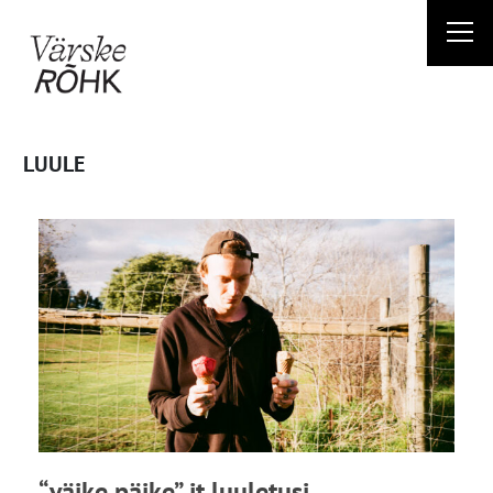
Liigu
sisu
juurde
LUULE
“väike päike” jt luuletusi