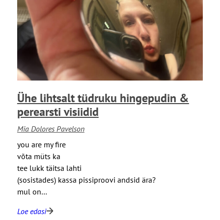
u
e
r
a
n
l
u
e
d
”
k
j
a
t
l
l
Ühe lihtsalt tüdruku hingepudin &
a
u
s
perearsti visiidid
u
i
l
Mia Dolores Pavelson
l
e
m
you are my fire
t
a
võta müts ka
u
d
tee lukk täitsa lahti
s
”
(sosistades) kassa pissiproovi andsid ära?
i
j
mul on…
t
Loe edasi
l
: