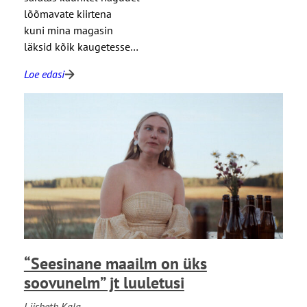
h
lõõmavate kiirtena
i
kuni mina magasin
n
läksid kõik kaugetesse…
g
e
Loe edasi
:
p
“
u
k
d
u
i
n
n
i
&
m
p
i
e
n
r
a
e
m
a
“Seesinane maailm on üks
a
r
g
soovunelm” jt luuletusi
s
a
t
Liisbeth Kala