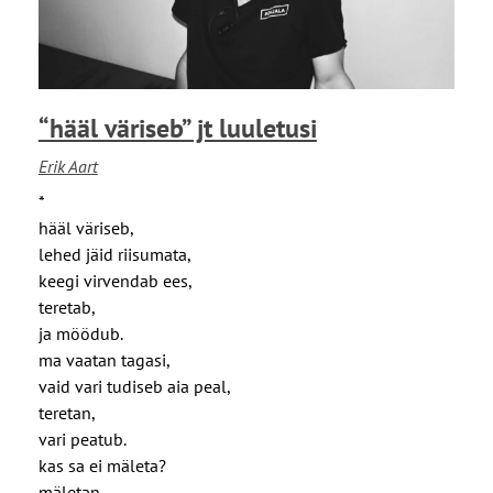
t
õ
e
n
t
a
a
d
“hääl väriseb” jt luuletusi
g
v
a
õ
Erik Aart
”
t
*
j
a
hääl väriseb,
t
v
lehed jäid riisumata,
l
a
keegi virvendab ees,
u
d
teretab,
u
k
ja möödub.
l
r
ma vaatan tagasi,
e
a
vaid vari tudiseb aia peal,
t
e
teretan,
u
s
vari peatub.
s
t
kas sa ei mäleta?
i
k
mäletan,