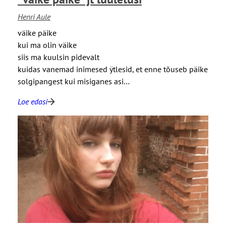
Henri Aule
väike päike
kui ma olin väike
siis ma kuulsin pidevalt
kuidas vanemad inimesed ÿtlesid, et enne tõuseb päike
solgipangest kui misiganes asi…
Loe edasi
:
“
v
ä
i
k
e
p
ä
i