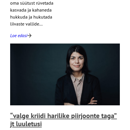
o
oma süütust rüvetada
n
kasvada ja kahaneda
ü
hukkuda ja hukutada
k
liivaste vallide…
s
Loe edasi
s
:
o
“
o
v
v
õ
u
i
n
n
e
t
l
o
m
r
”
m
j
i
“valge kriidi harilike piirjoonte taga”
t
d
l
e
jt luuletusi
u
j