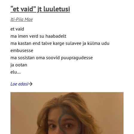
k
“et vaid” jt luuletusi
e
”
Iti-Piia Mae
j
et vaid
t
ma imen verd su haabadelt
l
ma kastan end talve karge sulavee ja külma udu
u
embusesse
u
ma sosistan oma soovid puupragudesse
l
ja ootan
e
elu…
t
u
Loe edasi
:
s
“
i
e
t
v
a
i