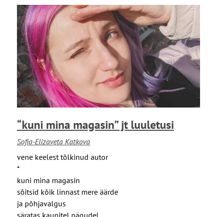
u
Ü
u
h
l
e
e
l
t
i
u
h
s
t
i
s
a
l
“kuni mina magasin” jt luuletusi
t
t
Sofia-Elizaveta Katkova
ü
vene keelest tõlkinud autor
d
*
r
kuni mina magasin
u
sõitsid kõik linnast mere äärde
k
ja põhjavalgus
u
säratas kaunitel nägudel