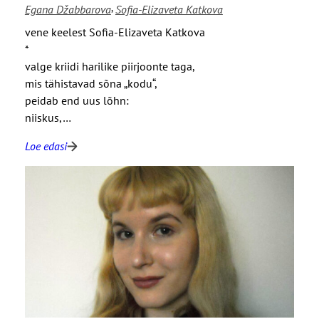
,
Egana Džabbarova
Sofia-Elizaveta Katkova
u
a
l
v
vene keelest Sofia-Elizaveta Katkova
e
a
*
t
l
valge kriidi harilike piirjoonte taga,
u
g
mis tähistavad sõna „kodu“,
s
e
peidab end uus lõhn:
i
t
niiskus,…
e
Loe edasi
k
:
e
“
e
v
r
a
i
l
s
g
t
e
e
k
s
r
ü
i