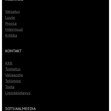
Välgatus
Luule
Proosa
Intervjuud
Kriitika
KONTAKT
KKK
Toimetus
Väljaandja
Tellimine
Toeta
Ligipääsetavus
SOTSIAALMEEDIA