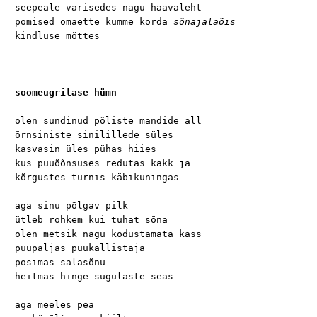
seepeale värisedes nagu haavaleht

pomised omaette kümme korda 
sõnajalaõis
kindluse mõttes

soomeugrilase hümn
olen sündinud põliste mändide all

õrnsiniste sinilillede süles

kasvasin üles pühas hiies

kus puuõõnsuses redutas kakk ja

kõrgustes turnis käbikuningas

aga sinu põlgav pilk

ütleb rohkem kui tuhat sõna

olen metsik nagu kodustamata kass

puupaljas puukallistaja

posimas salasõnu

heitmas hinge sugulaste seas

aga meeles pea
