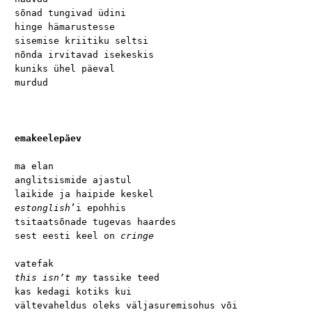
sõnad tungivad üdini

hinge hämarustesse

sisemise kriitiku seltsi

nõnda irvitavad isekeskis

kuniks ühel päeval

murdud

emakeelepäev
ma elan

anglitsismide ajastul

estonglish
’i epohhis

tsitaatsõnade tugevas haardes

sest eesti keel on 
cringe
this isn’t my
 tassike teed

kas kedagi kotiks kui

vältevaheldus oleks väljasuremisohus või
