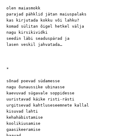
olen maiasmokk

parajad pähklid jätan maiuspalaks

kas kirjutada kokku või lahku?

komad sülitan õigel hetkel välja

nagu kirsikividki

seedin läbi seaduspärad ja

lasen veskil jahvatada…

*

sõnad poevad südamesse

nagu õunaussike ubinasse

kaevuvad sügavale soppidesse

uuristavad käike risti-rästi

urgitsevad kahtluseseemnete kallal

kisuvad lahti

kehahäbistamise

koolikiusamise

gaasikeeramise

haavad
