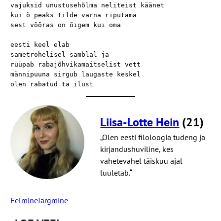
vajuksid unustusehõlma neliteist käänet

kui õ peaks tilde varna riputama

sest võõras on õigem kui oma

eesti keel elab

sametrohelisel samblal ja

rüüpab rabajõhvikamaitselist vett

männipuuna sirgub laugaste keskel

olen rabatud ta ilust
Liisa-Lotte Hein
(21)
„Olen eesti filoloogia tudeng ja
kirjandushuviline, kes
vahetevahel täiskuu ajal
luuletab.“
Eelmine
Järgmine