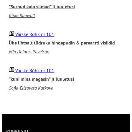
“Surnud kala silmad” jt luuletusi
Kirke Rumvolt
Värske Rõhk nr 101
Ühe lihtsalt tüdruku hingepudin & perearsti visiidid
Mia Dolores Pavelson
Värske Rõhk nr 101
“kuni mina magasin” jt luuletusi
Sofia-Elizaveta Katkova
RUBRIIGID