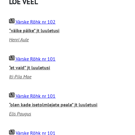
LOE VEEL
Värske Rõhk nr 102
“väike päike” jt luuletusi
Henri Aule
Värske Rõhk nr 101
“et vaid” jt luuletusi
Iti-Piia Mae
Värske Rõhk nr 101
“olen kade isetolmlejate peale” jt luuletusi
Elis Paugus
Värske Rõhk nr 101