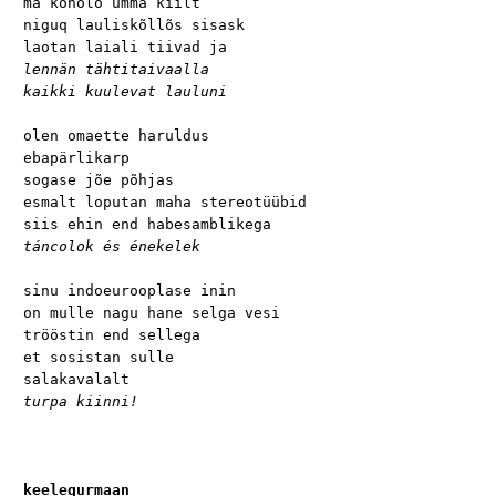
ma kõnõlõ umma kiilt

niguq lauliskõllõs sisask

lennän tähtitaivaalla

kaikki kuulevat lauluni
olen omaette haruldus

ebapärlikarp

sogase jõe põhjas

esmalt loputan maha stereotüübid

táncolok és énekelek
sinu indoeurooplase inin

on mulle nagu hane selga vesi

trööstin end sellega

et sosistan sulle

turpa kiinni!
keelegurmaan