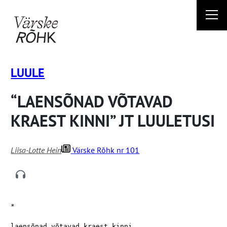
Liigu
sisu
juurde
LUULE
“LAENSÕNAD VÕTAVAD
KRAEST KINNI” JT LUULETUSI
Liisa-Lotte Hein
Värske Rõhk nr 101
*

laensõnad võtavad kraest kinni
