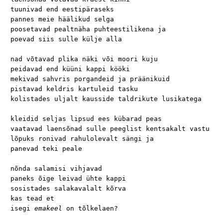
tuunivad end eestipäraseks

pannes meie häälikud selga

poosetavad pealtnäha puhteestilikena ja

poevad siis sulle külje alla

nad võtavad plika näki või moori kuju

peidavad end küüni kappi kööki

mekivad sahvris porgandeid ja präänikuid

pistavad keldris kartuleid tasku

kolistades uljalt kausside taldrikute lusikatega

kleidid seljas lipsud ees kübarad peas

vaatavad laensõnad sulle peeglist kentsakalt vastu

lõpuks ronivad rahulolevalt sängi ja

panevad teki peale

nõnda salamisi vihjavad

paneks õige leivad ühte kappi

sosistades salakavalalt kõrva

kas tead et

isegi 
emakeel
 on tõlkelaen?
