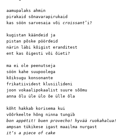
aamupalaks ahmin

pirakaid sõnavarapirukaid

kas söön sarvesaia või 
croissant
’i?

kugistan käändeid ja

pistan põske pöördeid

närin läbi kõigist eranditest

ent kas õigesti või õieti?

ma ei ole peenutseja

söön kahe suupoolega

kõiksugu konsonante

frikatiividest klusiilideni

joon vokaalipokaalist suure sõõmu

anna õlu üle ülo õe ülle õla

kõht hakkab korisema kui

bon appétit! buen provecho! hyvää ruokahalua!
it’s a piece of cake