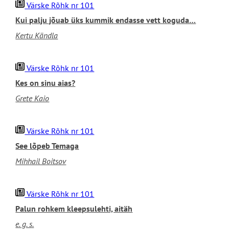
Värske Rõhk nr 101
Kui palju jõuab üks kummik endasse vett koguda…
Kertu Kändla
Värske Rõhk nr 101
Kes on sinu aias?
Grete Kaio
Värske Rõhk nr 101
See lõpeb Temaga
Mihhail Boitsov
Värske Rõhk nr 101
Palun rohkem kleepsulehti, aitäh
e. g. s.