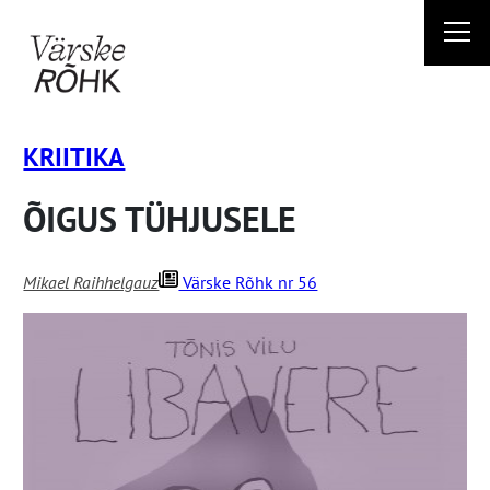
Liigu
sisu
juurde
KRIITIKA
ÕIGUS TÜHJUSELE
Mikael Raihhelgauz
Värske Rõhk nr 56