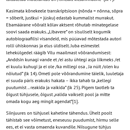
Kasimata kõnekeele transkriptsioon (nõnda = nõnna, sõpra
= sõberit, justkui = jüsku) edastab kummalist murrakut.
Ebamäärane võõralt kõlav aktsent rõhutab minategelase
soovi saada erakuks. „Libavere” on sisuliselt kogumik
autobiograafilisi visandeid, mis püüavad mõtestada autori
rolli ühiskonnas ja elus üldiselt. Juba esimestel
lehekülgedel räägib Vilu maailmast võõrandumisest:
„Anddsin kunagi vande et /​ei astu ühtegi asja liikmeks /​et
ei kuulu kuhugi ja ei ole /​ka millegi osa , Ja nüit /​olen ku
nõiutud” (lk
14
). Ometi pole võõrandumine täielik, luuletaja
ei suuda päris erakuks hakata – ikka tahab ta „kellegi
puutumist .. reakida ja vaikida” (lk
25
). Pigem taotleb ta
õigust tühjusele, õigust „valida vaikselt pool ja mitte
omada kogu aeg mingit agendat”[
1
].
Siinjuures on tühjusel kahetine tähendus. Ühelt poolt
tähistab see võimetust, eneseusu puudumist, hirmu selle
ees, et ei vasta omaenda kuvandile. Niisugune tühjus