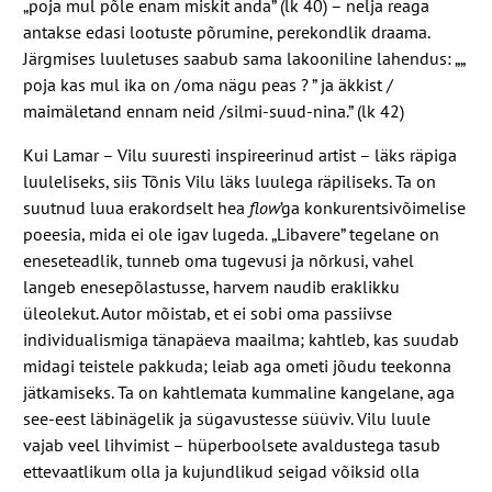
„poja mul põle enam miskit anda” (lk
40
) – nelja reaga
antakse edasi lootuste põrumine, perekondlik draama.
Järgmises luuletuses saabub sama lakooniline lahendus: „„
poja kas mul ika on /​oma nägu peas ? ” ja äkkist /​
maimäletand ennam neid /​silmi-​suud-​nina.” (lk
42
)
Kui Lamar – Vilu suuresti inspireerinud artist – läks räpiga
luuleliseks, siis Tõnis Vilu läks luulega räpiliseks. Ta on
suutnud luua erakordselt hea
flow
’ga konkurentsivõimelise
poeesia, mida ei ole igav lugeda
.
„Libavere” tegelane on
eneseteadlik, tunneb oma tugevusi ja nõrkusi, vahel
langeb enesepõlastusse, harvem naudib eraklikku
üleolekut. Autor mõistab, et ei sobi oma passiivse
individualismiga tänapäeva maailma; kahtleb, kas suudab
midagi teistele pakkuda; leiab aga ometi jõudu teekonna
jätkamiseks. Ta on kahtlemata kummaline kangelane, aga
see-​eest läbinägelik ja sügavustesse süüviv. Vilu luule
vajab veel lihvimist – hüperboolsete avaldustega tasub
ettevaatlikum olla ja kujundlikud seigad võiksid olla