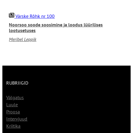
Värske Rõhk nr 100
Noorsoo soode soosimine ja loodus lüürilises
lootusetuses
Meribel Leppik
RUBRIIGID
Välgatus
Luule
Proosa
Intervjuud
Kriitika