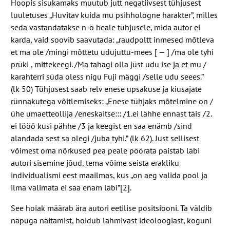
Hoopis sisukamaks muutub jutt negatiivsest tühjusest
luuletuses „Huvitav kuida mu psihhologne harakter”, milles
seda vastandatakse n-​ö heale tühjusele, mida autor ei
karda, vaid soovib saavutada: „raudpoltt inmesed mõtleva
et ma ole /​mingi mõttetu udujuttu-​mees [ — ] /​ma ole tyhi
prüki , mittekeegi. /​Ma tahagi olla jüst udu ise ja et mu /​
karahterri süda oless nigu Fuji mäggi /​selle udu seees.”
(lk
50
) Tühjusest saab relv enese upsakuse ja kiusajate
rünnakutega võitlemiseks: „Enese tühjaks mõtelmine on /​
ühe umaetteollija /​eneskaitse::: /​
1
.ei lähhe ennast täis /​
2
.
ei lööö kusi pähhe /​
3
ja keegist en saa enämb /​sind
alandada sest sa olegi /​juba tyhi.” (lk
62
). Just sellisest
võimest oma nõrkused pea peale pöörata paistab läbi
autori sisemine jõud, tema võime seista erakliku
individualismi eest maailmas, kus „on aeg valida pool ja
ilma valimata ei saa enam läbi”[
2
].
See hoiak määrab ära autori eetilise positsiooni. Ta väldib
näpuga näitamist, hoidub lahmivast ideoloogiast, koguni