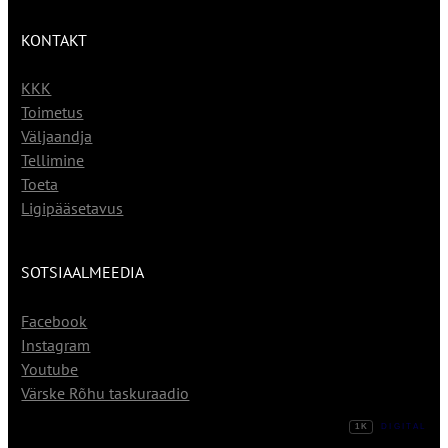
KONTAKT
KKK
Toimetus
Väljaandja
Tellimine
Toeta
Ligipääsetavus
SOTSIAALMEEDIA
Facebook
Instagram
Youtube
Värske Rõhu taskuraadio
1K
DIGITAL