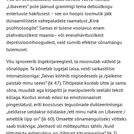
„Libaveres” pole jäänud grammigi tema debüütkogu
enterluule hakitusest – see on hoopis loomulik jätk
dünaamilistele vahepaladele raamatust „Kink
psühholoogile”. Samas ei tulene voolavus enam
plahvatuslikest maania– või enesehävituslikest
depressioonihoogudest, vaid sünnib efektse sõnamängu
tulemusel.
Vilu ignoreerib õigekirjareegleid, ta moonutab välteid ja
sõnalõppe. Ta kõnetab lugejat laisa, veidi sarkastilise
intonatsiooniga: „Taivas köhhib rögisedeseds ja /​päikene
paistab minu seees” (lk
47
). Tihtipeale kordab ühte ja sama
sõna, muudab aga kirjapilti ja manipuleerib seeläbi teksti
kõlaga. Kordus annab edasi ka emotsionaalset
pingestatust, eriti koosluses tegusõnade dubleerimisega:
„öeldasse üeldakse ööldaske /​ett minu nahk on Libavere /​
amettlik lipp on” (lk
60
). Omaette sõnamänguliseks võtteks
saab trükiviga: „Vanhasti oli mõttepuhtus tähtis /​kuid
tõttütelda mõteluhtus on /​lihtsalt kitsarinnaline” (lk
7
).