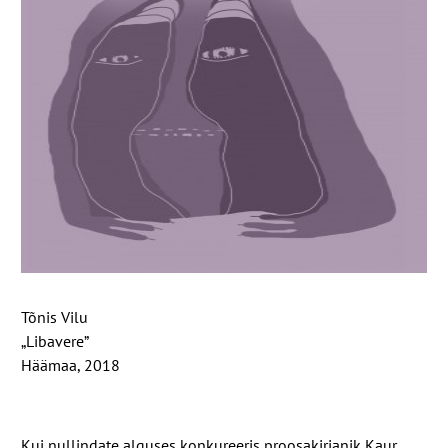
Tõnis Vilu
„Libavere”
Häämaa,
2018
Kui nullindate alguses konkureeris proosakirjanik Kaur