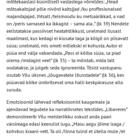
mõttekaaslasi küüniliselt vastastega võrreldes: „Head
mõtsakaitsjad põle nivõrd kaitsjjad /​ku proffesionalsed
majandajajad, lhtsalt /​teismoodu ku metsaärikkad, a nad
on /​peris sarnased ka ikkagist – sama ala..” (lk
39
) Nendele
eelistatakse passiivset heatahtlikkust, unelmaid ilusast
maailmast, kus kedagi ei kiusata taga ja kõigil on piisavalt
süüa; unelmaid, mis ometi millekski ei kohusta. Autor ei
püüa end välja vabandada. „Pass ei kõlba süüa, sa piad
olema /​midagist veel” (lk
35
) – ta mõistab, mida talt
oodatakse, ja julgeb seda ignoreerida. Tõsist vastupanu
osutab Vilu üksnes „lõugavatele lõusstadele” (lk
36
), kes
püüavad kõike ümbritsevat oma halli keskpärasuse alla
suruda.
Emotsioonid lähevad refleksioonist kaugemale ja
ajendavad tegudele ka narratiivsetes tekstides. „Libaveres”
demonstreerib Vilu meisterlikku oskust anda paari
värsireaga edasi keerulist lugu. „Masu aegu jõime isaga /​
kohvkus kraani-​vett. Ta oli /​linna tulnd et ütella mule /​et