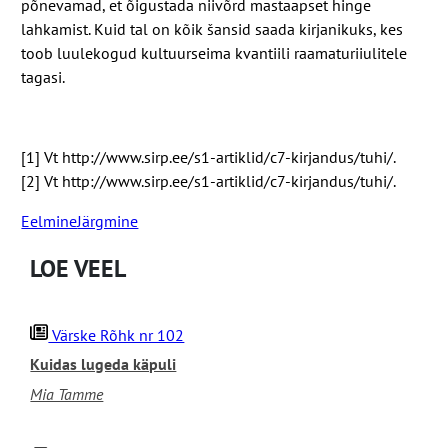
põnevamad, et õigustada niivõrd mastaapset hinge
lahkamist. Kuid tal on kõik šansid saada kirjanikuks, kes
toob luulekogud kultuurseima kvantiili raamaturiiulitele
tagasi.
[
1
] Vt http://​www​.sirp​.ee/​s​
1
​-​a​r​t​i​k​l​i​d​/​c​
7
​-​k​i​r​j​a​n​d​u​s​/​t​u​h​i​/.
[
2
] Vt http://​www​.sirp​.ee/​s​
1
​-​a​r​t​i​k​l​i​d​/​c​
7
​-​k​i​r​j​a​n​d​u​s​/​t​u​h​i​/.
Eelmine
Järgmine
LOE VEEL
Värske Rõhk nr 102
Kuidas lugeda käpuli
Mia Tamme