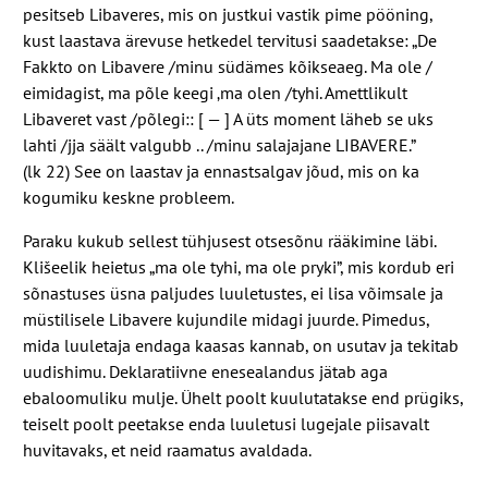
pesitseb Libaveres, mis on justkui vastik pime pööning,
kust laastava ärevuse hetkedel tervitusi saadetakse: „De
Fakkto on Libavere /​minu südämes kõikseaeg. Ma ole /​
eimidagist, ma põle keegi ‚ma olen /​tyhi. Amettlikult
Libaveret vast /​põlegi:: [ — ] A üts moment läheb se uks
lahti /​jja säält valgubb .. /​minu salajajane
LIBAVERE
.”
(lk
22
) See on laastav ja ennastsalgav jõud, mis on ka
kogumiku keskne probleem.
Paraku kukub sellest tühjusest otsesõnu rääkimine läbi.
Klišeelik heietus „ma ole tyhi, ma ole pryki”, mis kordub eri
sõnastuses üsna paljudes luuletustes, ei lisa võimsale ja
müstilisele Libavere kujundile midagi juurde. Pimedus,
mida luuletaja endaga kaasas kannab, on usutav ja tekitab
uudishimu. Deklaratiivne enesealandus jätab aga
ebaloomuliku mulje. Ühelt poolt kuulutatakse end prügiks,
teiselt poolt peetakse enda luuletusi lugejale piisavalt
huvitavaks, et neid raamatus avaldada.