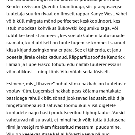
Kender režissöör Quentin Tarantinoga, siis praegusaegse
luuletaja suurim rivaal on ilmselt räppar Kanye West. Vahel
võib küll märgata mõnd perifeerset keskkoolinoort, kes
istub moodsas kohvikus Bukowski kogumiku taga, või
tublit keskealist ärimeest, kes soetab Coheni laulusõnade
raamatu, kuid üldiselt on luule lugemise kombest saanud
kitsa kirjandusringkonna eripära. See ei tähenda, et janu
poeesia järele oleks kadunud. Räpparfilosoofide Kendrick
Lamari ja Lupe Fiasco tohutu edu näitab luulerenessansi
võimalikkust – ning Tõnis Vilu võtab seda tõsiselt.
Esimene, mis „Libavere” puhul silma hakkab, on luuletuste
voolav rütm. Lugemisel hakkab peas kõlama mahlakate
bassidega rahulik biit, sõnad jooksevad ladusalt, silbid ja
hingetõmbepausid satuvad loomulikul viisil õigetele
kohtadele nagu hästi produtseeritud hiphoplaulus. Värsid
vahetuvad nii sujuvalt, et mingi hetk võib tulla üllatusena
riimi ja veelgi rohkem fikseeritud meetrumi puudumine.
Vilu on keelekasutuse kallal kõvasti vaeva näinud.