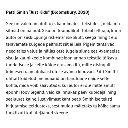
Patti Smith “Just Kids” (Bloomsbury, 2010)
See on vaieldamatult üks kaunimatest tekstidest, mida mu
silmad on näinud. Sisu on loomulikult totaalselt raju, kuna
autor on siiski „pungi ristiema” isiklikult, seega mingit elu
teravamate külgede peitmist siit ei leia. Pigem tantsivad
need täies valus ja näljas otse lugeja silme ees. Avameelse
sisu ja kauni keele kombinatsioon annab tekstile lõikava
tundelisuse ja selle kõige elusama ilu, mille otsinguil
inimesed raamatukaasi üldse avama kipuvad. Patti Smithi
ohtralt kiidetud memuaarid on haruldane näide selle
kohta, mida võib saavutada, kui autor ei ole mitte ainult
epohhi loov legend, vaid ka innukas päevikupidaja, ning
seejuures kaine. Just viimast kaht peab Smith ise teksti
kirjutamise eeldusteks, sest muidu mäletaks ta kõike sama
lünklikult kui ülejäänud skeene.