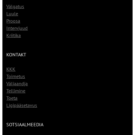
Välgatus
Luule
Proosa
Intervjuud
Kriitika
KONTAKT
KKK
Toimetus
Väljaandja
Tellimine
Toeta
Ligipääsetavus
SOTSIAALMEEDIA