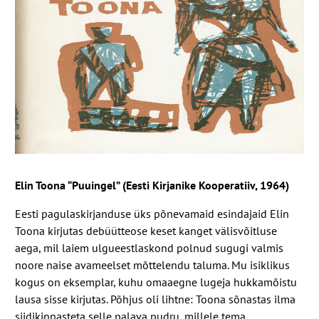
Elin Toona “Puuingel” (Eesti Kirjanike Kooperatiiv, 1964)
Eesti pagulaskirjanduse üks põnevamaid esindajaid Elin
Toona kirjutas debüütteose keset kanget välisvõitluse
aega, mil laiem ulgueestlaskond polnud sugugi valmis
noore naise avameelset mõttelendu taluma. Mu isiklikus
kogus on eksemplar, kuhu omaaegne lugeja hukkamõistu
lausa sisse kirjutas. Põhjus oli lihtne: Toona sõnastas ilma
siidikinnasteta selle palava pudru, millele tema