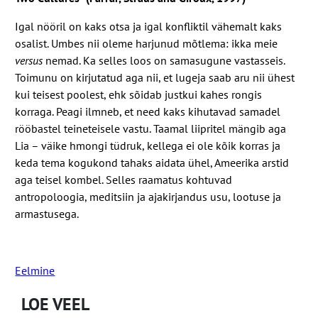
Igal nööril on kaks otsa ja igal konfliktil vähemalt kaks
osalist. Umbes nii oleme harjunud mõtlema: ikka meie
versus
nemad. Ka selles loos on samasugune vastasseis.
Toimunu on kirjutatud aga nii, et lugeja saab aru nii ühest
kui teisest poolest, ehk sõidab justkui kahes rongis
korraga. Peagi ilmneb, et need kaks kihutavad samadel
rööbastel teineteisele vastu. Taamal liipritel mängib aga
Lia – väike hmongi tüdruk, kellega ei ole kõik korras ja
keda tema kogukond tahaks aidata ühel, Ameerika arstid
aga teisel kombel. Selles raamatus kohtuvad
antropoloogia, meditsiin ja ajakirjandus usu, lootuse ja
armastusega.
Eelmine
LOE VEEL